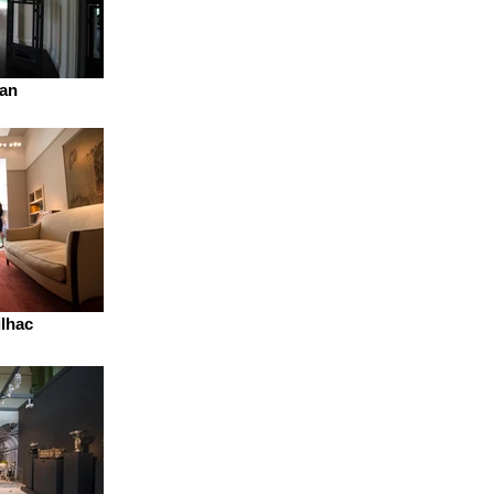
han
ilhac