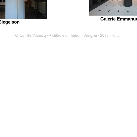
Galerie Emmanu
Siegelson
© Camille Wanecq - Architecte d'intérieur - Designer - 2015 - Paris