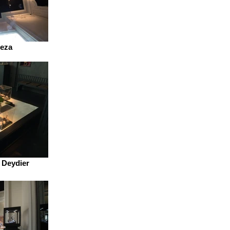
Reza
n Deydier