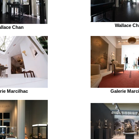
Wallace C
llace Chan
rie Marcilhac
Galerie Marc