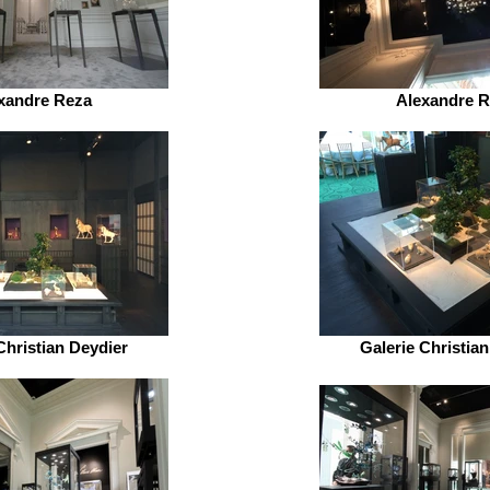
xandre Reza
Alexandre 
Christian Deydier
Galerie Christia